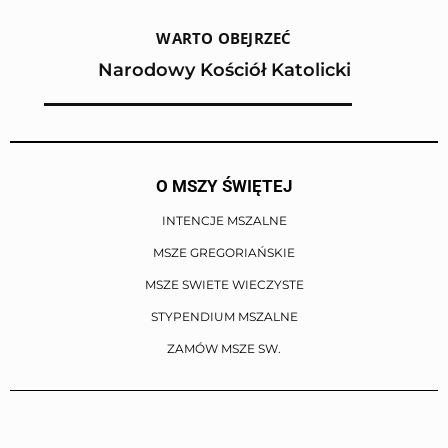
KOLOR TŁA STRONY
WARTO OBEJRZEĆ
Narodowy Kościół Katolicki
KOLOR TEKSTU STRONY
KOLOR NAGŁÓWKÓW
O MSZY ŚWIĘTEJ
INTENCJE MSZALNE
MSZE GREGORIAŃSKIE
↺
Resetuj wszystkie us
MSZE SWIETE WIECZYSTE
STYPENDIUM MSZALNE
ZAMÓW MSZE SW.