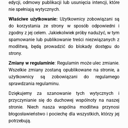
edycji, odmowy publikacji lub usunięcia intencji, które
Rozmiar czcionki
nie spełniają wytycznych.
Odstępy liter
Właściwe użytkowanie:
Użytkownicy zobowiązani są
do korzystania ze strony w sposób odpowiedni i
Odstępy linii
zgodny z jej celem. Jakiekolwiek próby nadużyć, w tym
Podkreślanie linków
spamowanie lub publikowanie treści niezwiązanych z
modlitwą, będą prowadzić do blokady dostępu do
Tryb dysleksji
strony.
WYGLĄD STRONY
Zmiany w regulaminie
: Regulamin może ulec zmianie.
Wszelkie zmiany zostaną opublikowane na stronie, a
◑
użytkownicy są zobowiązani do regularnego
Kontrast
sprawdzania regulaminu.
☀
Dziękujemy za szanowanie tych wytycznych i
Jasny
przyczynianie się do duchowej wspólnoty na naszej
Zatrzymaj animacje
stronie. Niech nasza wspólna modlitwa przynosi
błogosławieństwo i pociechę dla wszystkich, którzy jej
Duży kursor
potrzebują.