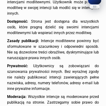
intencjami modlitewnymi. Użytkownik może prosić o
Panel Dostępności
modlitwę w swojej intencji lub modlić się w intencjach
Accessibility Widget Pro
innych.
Dostępność:
Strona jest dostępna dla wszystkich
CZYTANIE TEKSTU
osób, które pragną dzielić się swoimi intencjami
▶
modlitewnymi lub wspierać innych przez modlitwę.
Czytaj stronę
C
Zasady publikacji:
Intencje modlitewne powinny być
⏸
sformułowane w szacunkowy i odpowiedni sposób.
Pauza
Nie są dozwolone treści obraźliwe, dyskryminujące lub
Tempo
naruszające prawa innych osób.
Ton
Prywatność:
Użytkownicy są zobowiązani do
Lektor
szanowania prywatności innych. Bez wyraźnej zgody
nie należy publikować intencji zawierających pełne
nazwiska, adresy, numery telefonów, adresy e-mail lub
Po otwarciu panelu lista głosów zostanie po
inne prywatne informacje.
Gotowe do czytan
Moderacja:
Wszystkie intencje są moderowane przed
publikacją na stronie. Zastrzegamy sobie prawo do
TEKST